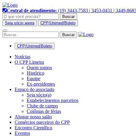
Pular
para
Central de atendimento:
(19) 3443-7583 | 3453-0431 | 3449-868
o
Buscar
conteúdo
Seja sócio agora
CPP/Unimed/Boleto
Alternar
navegação
CPP/Unimed/Boleto
Notícias
O CPP Limeira
Quem somos
Histórico
Equipe
Ex-presidentes
Espaço do associado
Seja sócio(a)
Estabelecimentos parceiros
Clube de campo
Colônias de férias
Alugue nosso salão
Comércios parceiros do CPP
Encontro Científico
Eventos